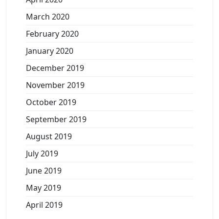
March 2020
February 2020
January 2020
December 2019
November 2019
October 2019
September 2019
August 2019
July 2019
June 2019
May 2019
April 2019