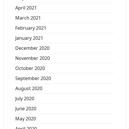
April 2021
March 2021
February 2021
January 2021
December 2020
November 2020
October 2020
September 2020
August 2020
July 2020
June 2020
May 2020
April 2020