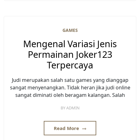
GAMES
Mengenal Variasi Jenis
Permainan Joker123
Terpercaya
Judi merupakan salah satu games yang dianggap
sangat menyenangkan. Tidak heran jika judi online
sangat diminati oleh beragam kalangan. Salah
BY
ADMIN
Read More