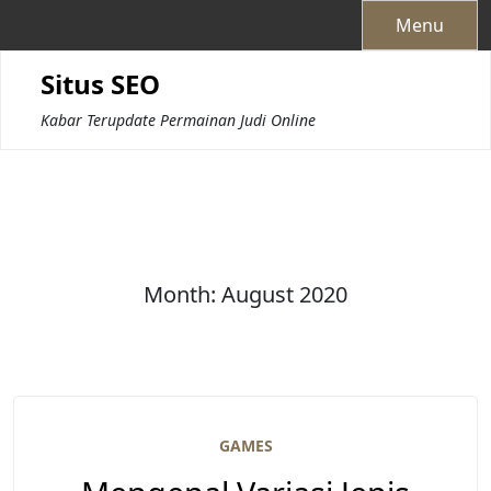
Skip
Menu
to
content
Situs SEO
Kabar Terupdate Permainan Judi Online
Month:
August 2020
GAMES