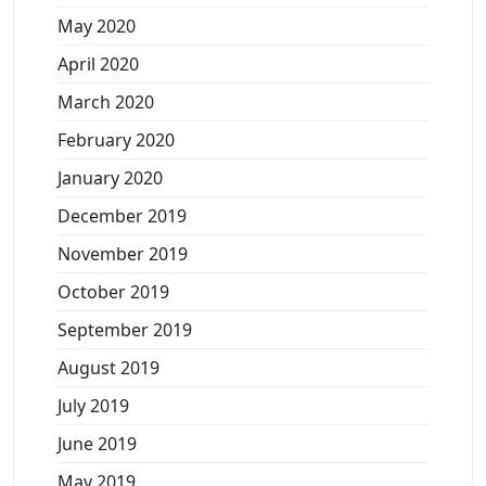
May 2020
April 2020
March 2020
February 2020
January 2020
December 2019
November 2019
October 2019
September 2019
August 2019
July 2019
June 2019
May 2019