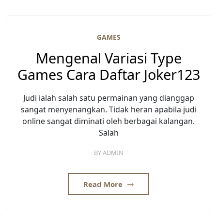
GAMES
Mengenal Variasi Type
Games Cara Daftar Joker123
Judi ialah salah satu permainan yang dianggap
sangat menyenangkan. Tidak heran apabila judi
online sangat diminati oleh berbagai kalangan.
Salah
BY
ADMIN
Read More