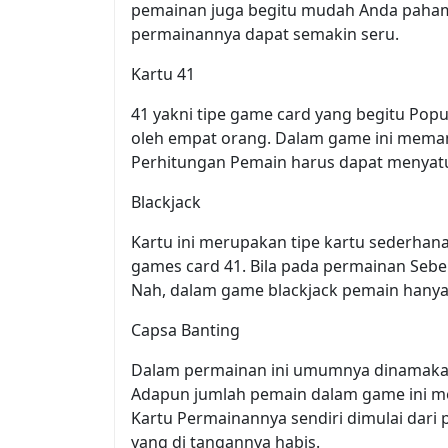
pemainan juga begitu mudah Anda pahami
permainannya dapat semakin seru.
Kartu 41
41 yakni tipe game card yang begitu Pop
oleh empat orang. Dalam game ini mema
Perhitungan Pemain harus dapat menyatu
Blackjack
Kartu ini merupakan tipe kartu sederhan
games card 41. Bila pada permainan Seb
Nah, dalam game blackjack pemain hanya
Capsa Banting
Dalam permainan ini umumnya dinamakan 
Adapun jumlah pemain dalam game ini m
Kartu Permainannya sendiri dimulai dari 
yang di tangannya habis.