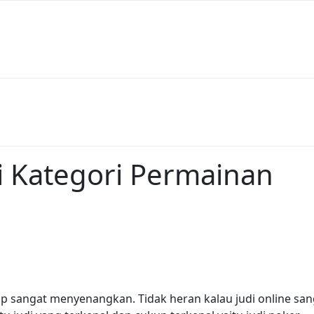
i Kategori Permainan
ap sangat menyenangkan. Tidak heran kalau judi online san