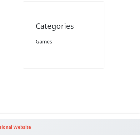
Categories
Games
sional Website