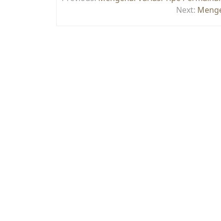
navigation
Next:
Menge