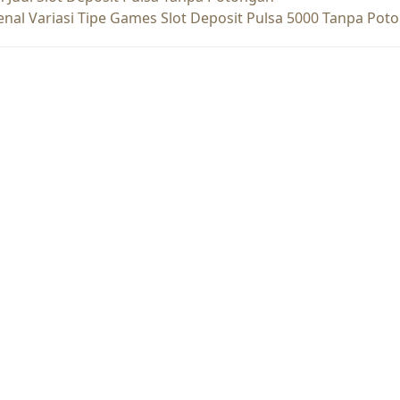
nal Variasi Tipe Games Slot Deposit Pulsa 5000 Tanpa Pot