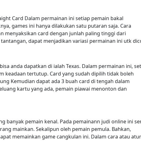
aight Card Dalam permainan ini setiap pemain bakal
ya, games ini hanya dilakukan satu putaran saja. Cara
menyaksikan card dengan junlah paling tinggi dari
tantangan, dapat menjadikan variasi permainan ini utk dic
 bisa anda dapatkan di ialah Texas. Dalam permainan ini, se
 keadaan tertutup. Card yang sudah dipilih tidak boleh
ung Kemudian dapat ada 3 buah card di tengah dalam
eluang kartu yang ada, pemain piawai menonton dan
ing banyak pemain kenal. Pada pemainann judi online ini se
ang mainkan. Sekalipun oleh pemain pemula. Bahkan,
dapat memainkan game cangkulan ini. Dalam cara atau atu