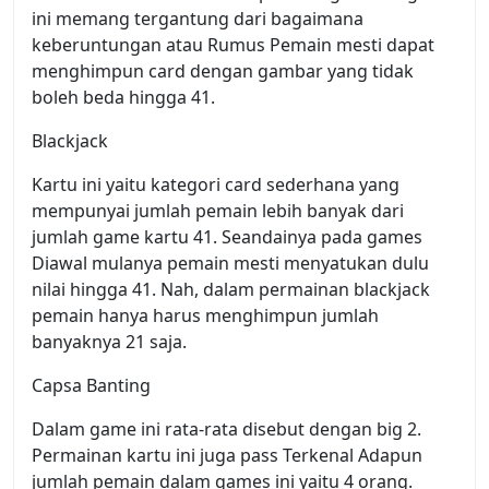
ini memang tergantung dari bagaimana
keberuntungan atau Rumus Pemain mesti dapat
menghimpun card dengan gambar yang tidak
boleh beda hingga 41.
Blackjack
Kartu ini yaitu kategori card sederhana yang
mempunyai jumlah pemain lebih banyak dari
jumlah game kartu 41. Seandainya pada games
Diawal mulanya pemain mesti menyatukan dulu
nilai hingga 41. Nah, dalam permainan blackjack
pemain hanya harus menghimpun jumlah
banyaknya 21 saja.
Capsa Banting
Dalam game ini rata-rata disebut dengan big 2.
Permainan kartu ini juga pass Terkenal Adapun
jumlah pemain dalam games ini yaitu 4 orang.