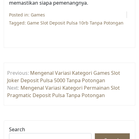
memastikan siapa pemenangnya.
Posted in:
Games
Tagged:
Game Slot Deposit Pulsa 10rb Tanpa Potongan
Post
Previous:
Mengenal Variasi Kategori Games Slot
navigation
Joker Deposit Pulsa 5000 Tanpa Potongan
Next:
Mengenal Variasi Kategori Permainan Slot
Pragmatic Deposit Pulsa Tanpa Potongan
Search