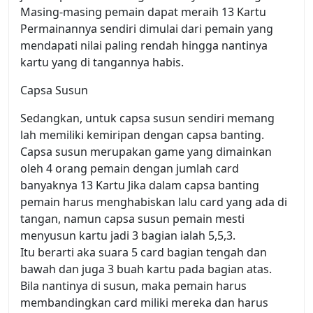
Masing-masing pemain dapat meraih 13 Kartu
Permainannya sendiri dimulai dari pemain yang
mendapati nilai paling rendah hingga nantinya
kartu yang di tangannya habis.
Capsa Susun
Sedangkan, untuk capsa susun sendiri memang
lah memiliki kemiripan dengan capsa banting.
Capsa susun merupakan game yang dimainkan
oleh 4 orang pemain dengan jumlah card
banyaknya 13 Kartu Jika dalam capsa banting
pemain harus menghabiskan lalu card yang ada di
tangan, namun capsa susun pemain mesti
menyusun kartu jadi 3 bagian ialah 5,5,3.
Itu berarti aka suara 5 card bagian tengah dan
bawah dan juga 3 buah kartu pada bagian atas.
Bila nantinya di susun, maka pemain harus
membandingkan card miliki mereka dan harus