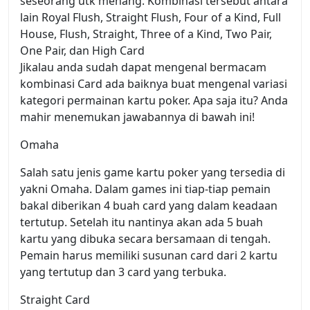
seseorang utk menang. Kombinasi tersebut antara
lain Royal Flush, Straight Flush, Four of a Kind, Full
House, Flush, Straight, Three of a Kind, Two Pair,
One Pair, dan High Card
Jikalau anda sudah dapat mengenal bermacam
kombinasi Card ada baiknya buat mengenal variasi
kategori permainan kartu poker. Apa saja itu? Anda
mahir menemukan jawabannya di bawah ini!
Omaha
Salah satu jenis game kartu poker yang tersedia di
yakni Omaha. Dalam games ini tiap-tiap pemain
bakal diberikan 4 buah card yang dalam keadaan
tertutup. Setelah itu nantinya akan ada 5 buah
kartu yang dibuka secara bersamaan di tengah.
Pemain harus memiliki susunan card dari 2 kartu
yang tertutup dan 3 card yang terbuka.
Straight Card