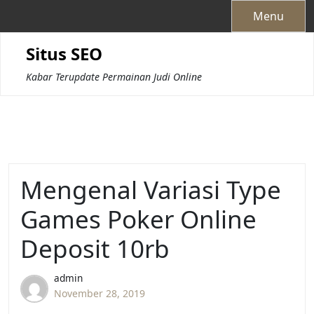
Skip
Menu
to
content
Situs SEO
Kabar Terupdate Permainan Judi Online
Mengenal Variasi Type
Games Poker Online
Deposit 10rb
admin
November 28, 2019