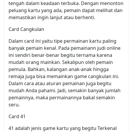
tengah dalam keadaan terbuka. Dengan menonton
peluang kartu yang ada, pemain dapat melihat dan
memastikan ingin lanjut atau berhenti.
Card Cangkulan
Dalam card ini yaitu tipe permainan kartu paling
banyak pemain kenal. Pada pemainann judi online
ini sendiri benar-benar begitu ternama karena
mudah orang mainkan. Sekalipun oleh pemain
pemula. Bahkan, kalangan anak-anak hingga
remaja juga bisa memainkan game cangkulan ini.
Dalam cara atau aturan pemainan juga begitu
mudah Anda pahami. Jadi, semakin banyak jumlah
pemainnya, maka permainannya bakal semakin
seru.
Card 41
41 adalah jenis game kartu yang begitu Terkenal