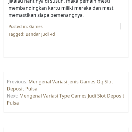
Jikalau nantinya di susun, maka pemain mesti
membandingkan kartu miliki mereka dan mesti
memastikan siapa pemenangnya.
Posted in:
Games
Tagged:
Bandar Judi 4d
Post
Previous:
Mengenal Variasi Jenis Games Qq Slot
navigation
Deposit Pulsa
Next:
Mengenal Variasi Type Games Judi Slot Deposit
Pulsa