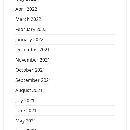
April 2022
March 2022
February 2022
January 2022
December 2021
November 2021
October 2021
September 2021
August 2021
July 2021
June 2021
May 2021