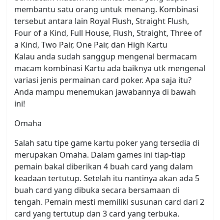
membantu satu orang untuk menang. Kombinasi
tersebut antara lain Royal Flush, Straight Flush,
Four of a Kind, Full House, Flush, Straight, Three of
a Kind, Two Pair, One Pair, dan High Kartu
Kalau anda sudah sanggup mengenal bermacam
macam kombinasi Kartu ada baiknya utk mengenal
variasi jenis permainan card poker. Apa saja itu?
Anda mampu menemukan jawabannya di bawah
ini!
Omaha
Salah satu tipe game kartu poker yang tersedia di
merupakan Omaha. Dalam games ini tiap-tiap
pemain bakal diberikan 4 buah card yang dalam
keadaan tertutup. Setelah itu nantinya akan ada 5
buah card yang dibuka secara bersamaan di
tengah. Pemain mesti memiliki susunan card dari 2
card yang tertutup dan 3 card yang terbuka.