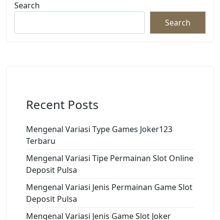
Search
Search
Recent Posts
Mengenal Variasi Type Games Joker123
Terbaru
Mengenal Variasi Tipe Permainan Slot Online
Deposit Pulsa
Mengenal Variasi Jenis Permainan Game Slot
Deposit Pulsa
Mengenal Variasi Jenis Game Slot Joker