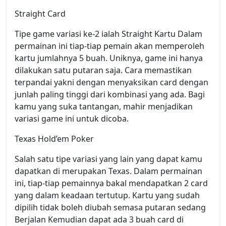
Straight Card
Tipe game variasi ke-2 ialah Straight Kartu Dalam
permainan ini tiap-tiap pemain akan memperoleh
kartu jumlahnya 5 buah. Uniknya, game ini hanya
dilakukan satu putaran saja. Cara memastikan
terpandai yakni dengan menyaksikan card dengan
junlah paling tinggi dari kombinasi yang ada. Bagi
kamu yang suka tantangan, mahir menjadikan
variasi game ini untuk dicoba.
Texas Hold’em Poker
Salah satu tipe variasi yang lain yang dapat kamu
dapatkan di merupakan Texas. Dalam permainan
ini, tiap-tiap pemainnya bakal mendapatkan 2 card
yang dalam keadaan tertutup. Kartu yang sudah
dipilih tidak boleh diubah semasa putaran sedang
Berjalan Kemudian dapat ada 3 buah card di