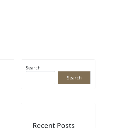
Search
Search
Recent Posts