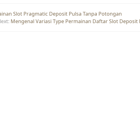
ainan Slot Pragmatic Deposit Pulsa Tanpa Potongan
ext:
Mengenal Variasi Type Permainan Daftar Slot Deposit 