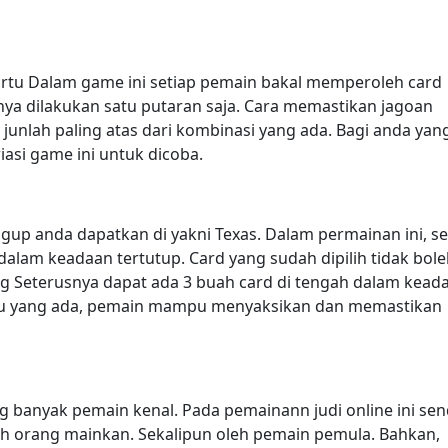
Kartu Dalam game ini setiap pemain bakal memperoleh card
nya dilakukan satu putaran saja. Cara memastikan jagoan
unlah paling atas dari kombinasi yang ada. Bagi anda yan
asi game ini untuk dicoba.
nggup anda dapatkan di yakni Texas. Dalam permainan ini, se
alam keadaan tertutup. Card yang sudah dipilih tidak bol
g Seterusnya dapat ada 3 buah card di tengah dalam kead
tu yang ada, pemain mampu menyaksikan dan memastikan
ng banyak pemain kenal. Pada pemainann judi online ini sen
h orang mainkan. Sekalipun oleh pemain pemula. Bahkan,