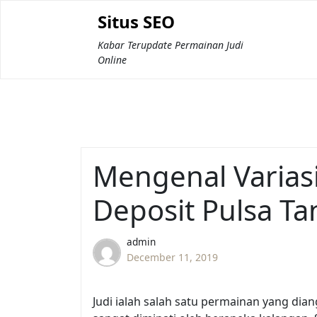
Skip
Situs SEO
to
content
Kabar Terupdate Permainan Judi
Online
Mengenal Variasi
Deposit Pulsa T
admin
December 11, 2019
Judi ialah salah satu permainan yang dia