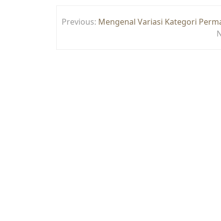
Post
Previous:
Mengenal Variasi Kategori Perm
navigation
N