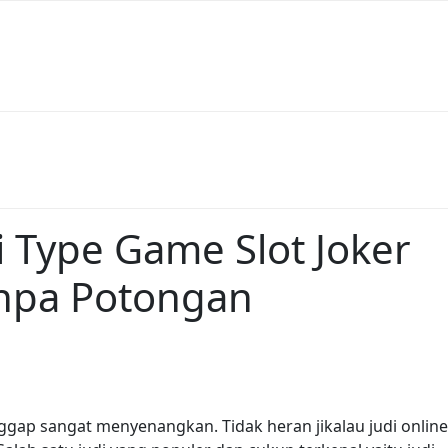
 Type Game Slot Joker
anpa Potongan
nggap sangat menyenangkan. Tidak heran jikalau judi online