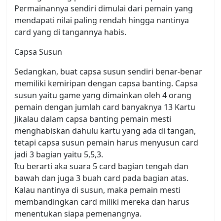
Permainannya sendiri dimulai dari pemain yang
mendapati nilai paling rendah hingga nantinya
card yang di tangannya habis.
Capsa Susun
Sedangkan, buat capsa susun sendiri benar-benar
memiliki kemiripan dengan capsa banting. Capsa
susun yaitu game yang dimainkan oleh 4 orang
pemain dengan jumlah card banyaknya 13 Kartu
Jikalau dalam capsa banting pemain mesti
menghabiskan dahulu kartu yang ada di tangan,
tetapi capsa susun pemain harus menyusun card
jadi 3 bagian yaitu 5,5,3.
Itu berarti aka suara 5 card bagian tengah dan
bawah dan juga 3 buah card pada bagian atas.
Kalau nantinya di susun, maka pemain mesti
membandingkan card miliki mereka dan harus
menentukan siapa pemenangnya.