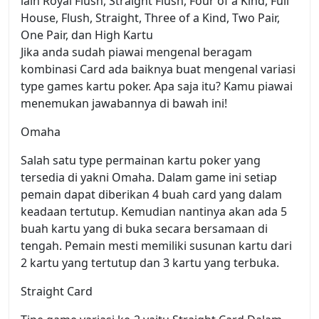
lain Royal Flush, Straight Flush, Four of a Kind, Full
House, Flush, Straight, Three of a Kind, Two Pair,
One Pair, dan High Kartu
Jika anda sudah piawai mengenal beragam
kombinasi Card ada baiknya buat mengenal variasi
type games kartu poker. Apa saja itu? Kamu piawai
menemukan jawabannya di bawah ini!
Omaha
Salah satu type permainan kartu poker yang
tersedia di yakni Omaha. Dalam game ini setiap
pemain dapat diberikan 4 buah card yang dalam
keadaan tertutup. Kemudian nantinya akan ada 5
buah kartu yang di buka secara bersamaan di
tengah. Pemain mesti memiliki susunan kartu dari
2 kartu yang tertutup dan 3 kartu yang terbuka.
Straight Card