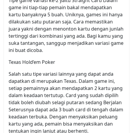
Tipe game variasi ke-2 yaitu Straight Card Dalam
game ini tiap-tiap pemain bakal mendapatkan
kartu banyaknya 5 buah. Uniknya, games ini hanya
dilakukan satu putaran saja. Cara memastikan
juara yakni dengan menonton kartu dengan junlah
tertinggi dari kombinasi yang ada. Bagi kamu yang
suka tantangan, sanggup menjadikan variasi game
ini buat dicoba.
Texas Hold’em Poker
Salah satu tipe variasi lainnya yang dapat anda
dapatkan di merupakan Texas. Dalam game ini,
setiap pemainnya akan mendapatkan 2 kartu yang
dalam keadaan tertutup. Card yang sudah dipilih
tidak boleh diubah selagi putaran sedang Berjalan
Seterusnya dapat ada 3 buah card di tengah dalam
keadaan terbuka. Dengan menyaksikan peluang
kartu yang ada, pemain bisa menyaksikan dan
tentukan ingin lanjut atau berhenti.