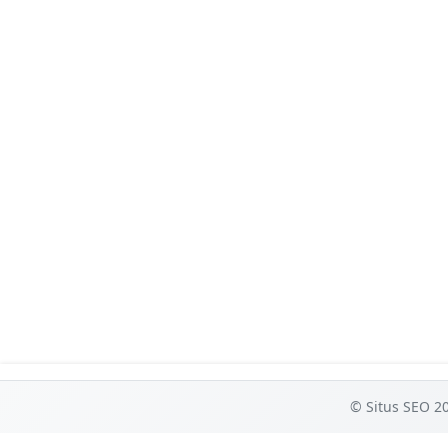
© Situs SEO 2