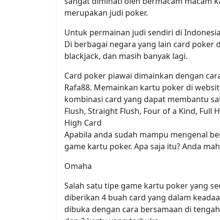
sangat diminati oleh bermacam macam kal
merupakan judi poker.
Untuk permainan judi sendiri di Indonesi
Di berbagai negara yang lain card poker d
blackjack, dan masih banyak lagi.
Card poker piawai dimainkan dengan cara
Rafa88. Memainkan kartu poker di webs
kombinasi card yang dapat membantu satu
Flush, Straight Flush, Four of a Kind, Full 
High Card
Apabila anda sudah mampu mengenal berb
game kartu poker. Apa saja itu? Anda ma
Omaha
Salah satu tipe game kartu poker yang se
diberikan 4 buah card yang dalam keadaan
dibuka dengan cara bersamaan di tengah.