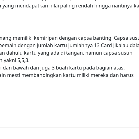
n yang mendapatkan nilai paling rendah hingga nantinya k
mang memiliki kemiripan dengan capsa banting. Capsa sus
pemain dengan jumlah kartu jumlahnya 13 Card Jikalau da
n dahulu kartu yang ada di tangan, namun capsa susun
 yakni 5,5,3.
ah dan bawah dan juga 3 buah kartu pada bagian atas.
ain mesti membandingkan kartu miliki mereka dan harus