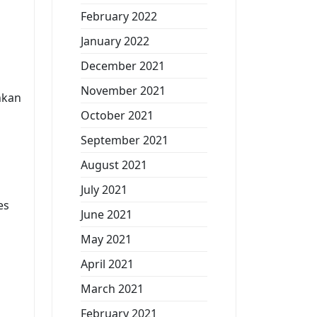
February 2022
January 2022
December 2021
November 2021
nkan
October 2021
September 2021
August 2021
July 2021
es
June 2021
May 2021
April 2021
March 2021
February 2021