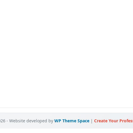
026 - Website developed by
WP Theme Space
|
Create Your Profes