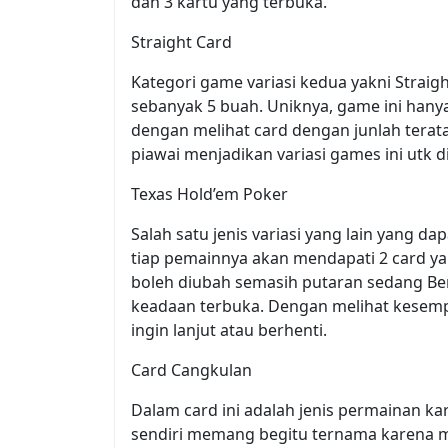
dan 3 kartu yang terbuka.
Straight Card
Kategori game variasi kedua yakni Straig
sebanyak 5 buah. Uniknya, game ini hanya
dengan melihat card dengan junlah terat
piawai menjadikan variasi games ini utk d
Texas Hold’em Poker
Salah satu jenis variasi yang lain yang 
tiap pemainnya akan mendapati 2 card yan
boleh diubah semasih putaran sedang Berj
keadaan terbuka. Dengan melihat kesemp
ingin lanjut atau berhenti.
Card Cangkulan
Dalam card ini adalah jenis permainan ka
sendiri memang begitu ternama karena m