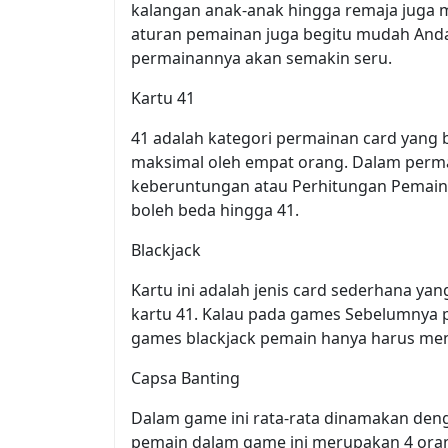
kalangan anak-anak hingga remaja juga
aturan pemainan juga begitu mudah Anda
permainannya akan semakin seru.
Kartu 41
41 adalah kategori permainan card yang 
maksimal oleh empat orang. Dalam perma
keberuntungan atau Perhitungan Pemain
boleh beda hingga 41.
Blackjack
Kartu ini adalah jenis card sederhana y
kartu 41. Kalau pada games Sebelumnya p
games blackjack pemain hanya harus men
Capsa Banting
Dalam game ini rata-rata dinamakan deng
pemain dalam game ini merupakan 4 ora