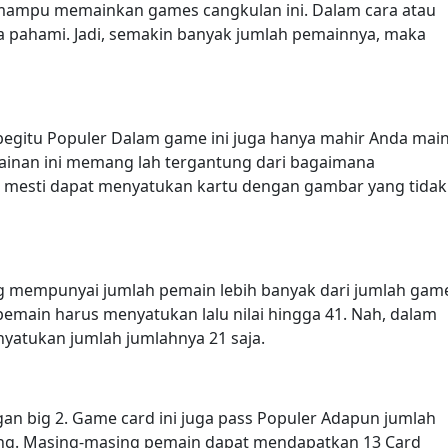
 mampu memainkan games cangkulan ini. Dalam cara atau
 pahami. Jadi, semakin banyak jumlah pemainnya, maka
begitu Populer Dalam game ini juga hanya mahir Anda mai
inan ini memang lah tergantung dari bagaimana
 mesti dapat menyatukan kartu dengan gambar yang tidak
ang mempunyai jumlah pemain lebih banyak dari jumlah gam
emain harus menyatukan lalu nilai hingga 41. Nah, dalam
yatukan jumlah jumlahnya 21 saja.
an big 2. Game card ini juga pass Populer Adapun jumlah
ng. Masing-masing pemain dapat mendapatkan 13 Card