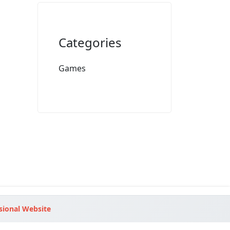
Categories
Games
sional Website