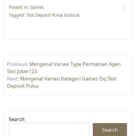
Posted in:
Games
Tagged:
Slot Deposit Pulsa Indosat
Post
Previous:
Mengenal Variasi Type Permainan Agen
navigation
Slot Joker123
Next:
Mengenal Variasi Kategori Games Qq Slot
Deposit Pulsa
Search
Search