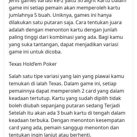
Jenis games variasi ke-2 yaitu Straight Kartu Dalam
game ini setiap pemain akan memperoleh kartu
jumlahnya 5 buah. Uniknya, games ini hanya
dilakukan satu putaran saja. Cara tentukan juara
adalah dengan menonton kartu dengan junlah
paling tinggi dari kombinasi yang ada. Bagi kamu
yang suka tantangan, dapat menjadikan variasi
game ini untuk dicoba.
Texas Hold’em Poker
Salah satu tipe variasi yang lain yang piawai kamu
temukan di ialah Texas. Dalam game ini, setiap
pemainnya dapat memperoleh 2 card yang dalam
keadaan tertutup. Kartu yang sudah dipilih tidak
boleh diubah sepanjang putaran sedang Terjadi
Setelah itu akan ada 3 buah kartu di tengah dalam
keadaan terbuka. Dengan menonton kesempatan
card yang ada, pemain sanggup menonton dan
tentukan ingin lanjut atau berhenti.