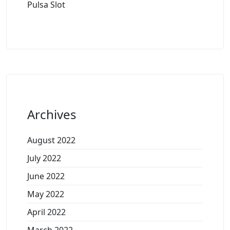
Pulsa Slot
Archives
August 2022
July 2022
June 2022
May 2022
April 2022