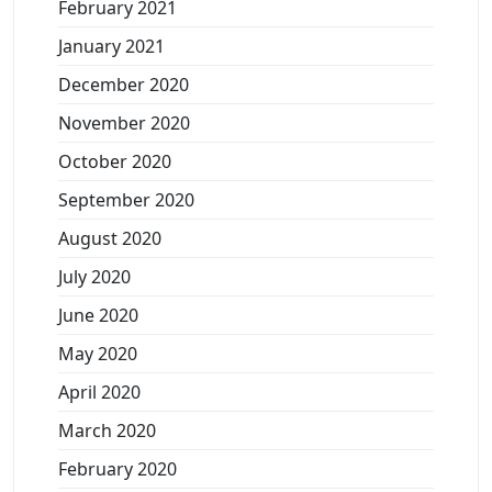
February 2021
January 2021
December 2020
November 2020
October 2020
September 2020
August 2020
July 2020
June 2020
May 2020
April 2020
March 2020
February 2020