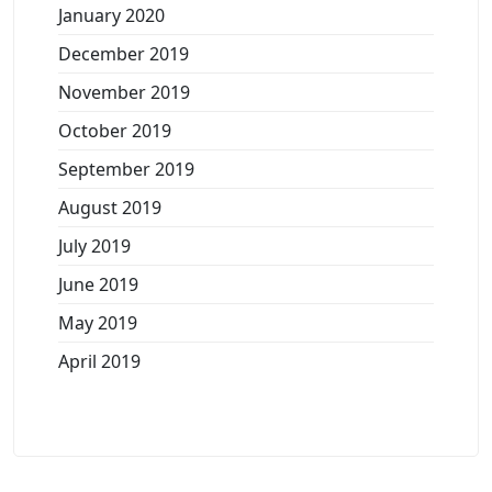
January 2020
December 2019
November 2019
October 2019
September 2019
August 2019
July 2019
June 2019
May 2019
April 2019