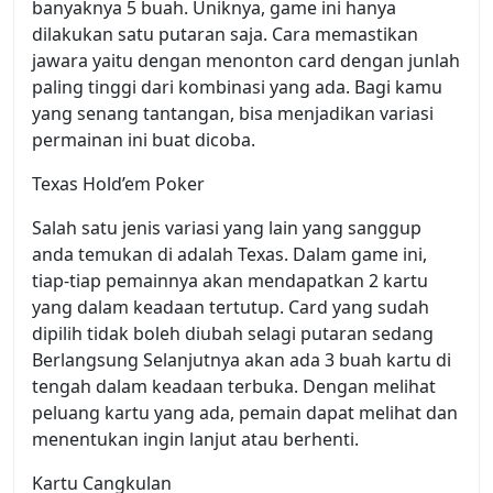
banyaknya 5 buah. Uniknya, game ini hanya
dilakukan satu putaran saja. Cara memastikan
jawara yaitu dengan menonton card dengan junlah
paling tinggi dari kombinasi yang ada. Bagi kamu
yang senang tantangan, bisa menjadikan variasi
permainan ini buat dicoba.
Texas Hold’em Poker
Salah satu jenis variasi yang lain yang sanggup
anda temukan di adalah Texas. Dalam game ini,
tiap-tiap pemainnya akan mendapatkan 2 kartu
yang dalam keadaan tertutup. Card yang sudah
dipilih tidak boleh diubah selagi putaran sedang
Berlangsung Selanjutnya akan ada 3 buah kartu di
tengah dalam keadaan terbuka. Dengan melihat
peluang kartu yang ada, pemain dapat melihat dan
menentukan ingin lanjut atau berhenti.
Kartu Cangkulan