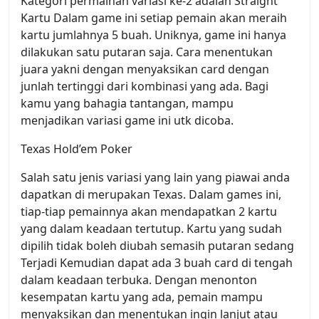
Kategori permainan variasi ke-2 adalah Straight
Kartu Dalam game ini setiap pemain akan meraih
kartu jumlahnya 5 buah. Uniknya, game ini hanya
dilakukan satu putaran saja. Cara menentukan
juara yakni dengan menyaksikan card dengan
junlah tertinggi dari kombinasi yang ada. Bagi
kamu yang bahagia tantangan, mampu
menjadikan variasi game ini utk dicoba.
Texas Hold’em Poker
Salah satu jenis variasi yang lain yang piawai anda
dapatkan di merupakan Texas. Dalam games ini,
tiap-tiap pemainnya akan mendapatkan 2 kartu
yang dalam keadaan tertutup. Kartu yang sudah
dipilih tidak boleh diubah semasih putaran sedang
Terjadi Kemudian dapat ada 3 buah card di tengah
dalam keadaan terbuka. Dengan menonton
kesempatan kartu yang ada, pemain mampu
menyaksikan dan menentukan ingin lanjut atau