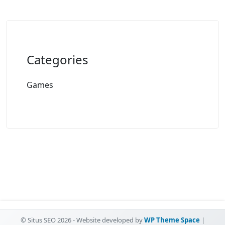
Categories
Games
© Situs SEO 2026 - Website developed by
WP Theme Space
|