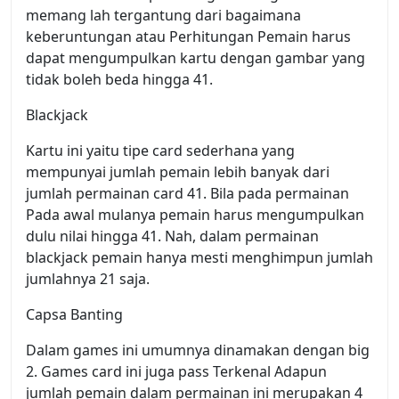
memang lah tergantung dari bagaimana
keberuntungan atau Perhitungan Pemain harus
dapat mengumpulkan kartu dengan gambar yang
tidak boleh beda hingga 41.
Blackjack
Kartu ini yaitu tipe card sederhana yang
mempunyai jumlah pemain lebih banyak dari
jumlah permainan card 41. Bila pada permainan
Pada awal mulanya pemain harus mengumpulkan
dulu nilai hingga 41. Nah, dalam permainan
blackjack pemain hanya mesti menghimpun jumlah
jumlahnya 21 saja.
Capsa Banting
Dalam games ini umumnya dinamakan dengan big
2. Games card ini juga pass Terkenal Adapun
jumlah pemain dalam permainan ini merupakan 4