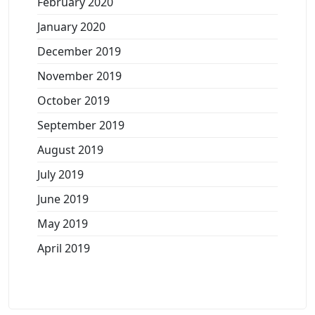
February 2020
January 2020
December 2019
November 2019
October 2019
September 2019
August 2019
July 2019
June 2019
May 2019
April 2019