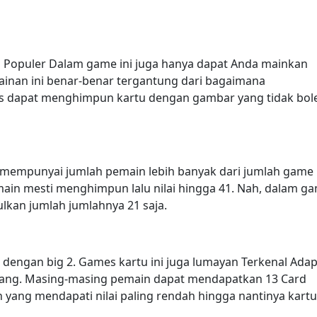
u Populer Dalam game ini juga hanya dapat Anda mainkan
inan ini benar-benar tergantung dari bagaimana
 dapat menghimpun kartu dengan gambar yang tidak bol
ng mempunyai jumlah pemain lebih banyak dari jumlah game
ain mesti menghimpun lalu nilai hingga 41. Nah, dalam g
kan jumlah jumlahnya 21 saja.
 dengan big 2. Games kartu ini juga lumayan Terkenal Ada
orang. Masing-masing pemain dapat mendapatkan 13 Card
 yang mendapati nilai paling rendah hingga nantinya kartu