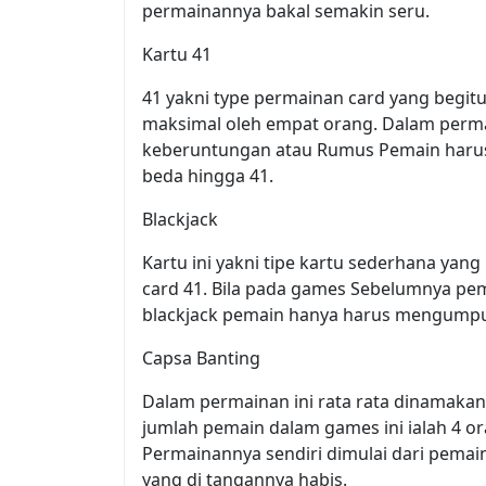
permainannya bakal semakin seru.
Kartu 41
41 yakni type permainan card yang begit
maksimal oleh empat orang. Dalam perma
keberuntungan atau Rumus Pemain harus
beda hingga 41.
Blackjack
Kartu ini yakni tipe kartu sederhana ya
card 41. Bila pada games Sebelumnya pem
blackjack pemain hanya harus mengumpul
Capsa Banting
Dalam permainan ini rata rata dinamakan
jumlah pemain dalam games ini ialah 4 
Permainannya sendiri dimulai dari pemain
yang di tangannya habis.