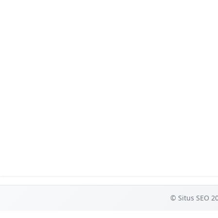
© Situs SEO 2