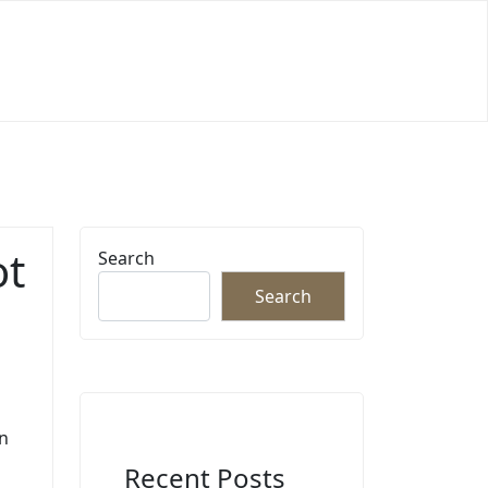
ot
Search
Search
n
Recent Posts