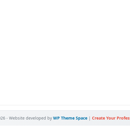
026 - Website developed by
WP Theme Space
|
Create Your Profes