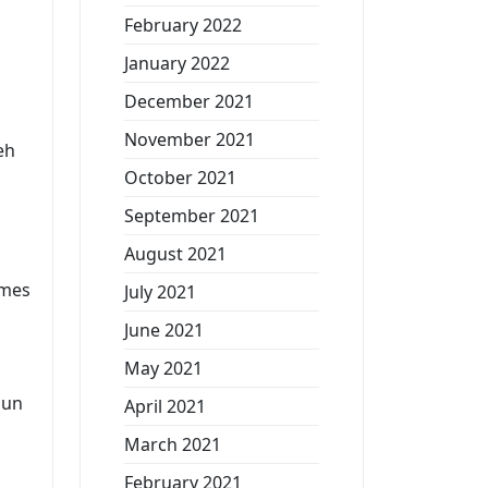
February 2022
January 2022
December 2021
November 2021
eh
October 2021
September 2021
August 2021
ames
July 2021
June 2021
May 2021
pun
April 2021
March 2021
February 2021