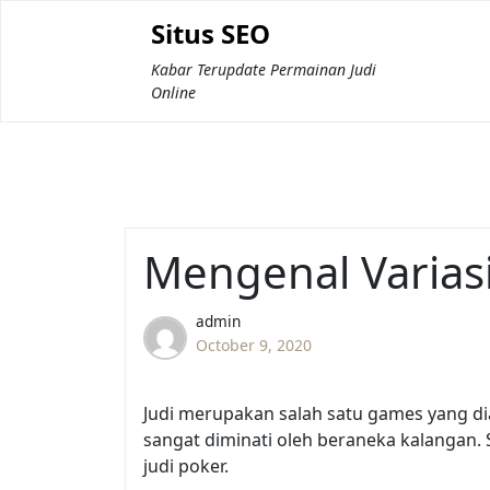
Skip
Situs SEO
to
content
Kabar Terupdate Permainan Judi
Online
Mengenal Variasi
admin
October 9, 2020
Judi merupakan salah satu games yang di
sangat diminati oleh beraneka kalangan.
judi poker.