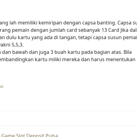
ang lah memiliki kemiripan dengan capsa banting. Capsa s
rang pemain dengan jumlah card sebanyak 13 Card Jika da
 dulu kartu yang ada di tangan, tetapi capsa susun pema
kni 5,5,3.
h dan bawah dan juga 3 buah kartu pada bagian atas. Bila
membandingkan kartu miliki mereka dan harus menentukan
an
 Game Slot Deposit Pulsa