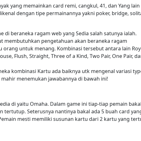
nyak yang memainkan card remi, cangkul, 41, dan Yang lain
kenal dengan tipe permainannya yakni poker, bridge, solita
e di beraneka ragam web yang Sedia salah satunya ialah.
ebut membutuhkan pengetahuan akan beraneka ragam
 orang untuk menang. Kombinasi tersebut antara lain Roy
House, Flush, Straight, Three of a Kind, Two Pair, One Pair, d
ka kombinasi Kartu ada baiknya utk mengenal variasi typ
mu mahir menemukan jawabannya di bawah ini!
edia di yaitu Omaha. Dalam game ini tiap-tiap pemain baka
 tertutup. Seterusnya nantinya bakal ada 5 buah card yang
emain mesti memiliki susunan kartu dari 2 kartu yang ter