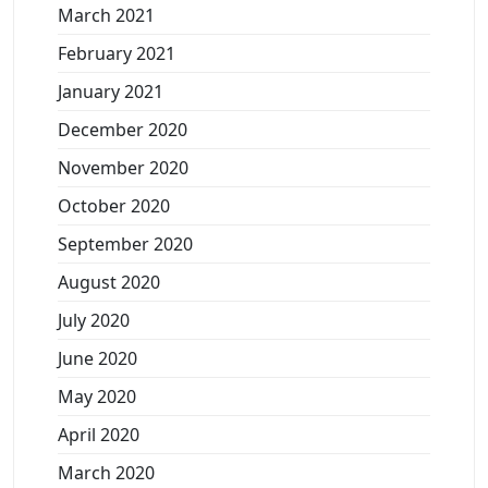
March 2021
February 2021
January 2021
December 2020
November 2020
October 2020
September 2020
August 2020
July 2020
June 2020
May 2020
April 2020
March 2020