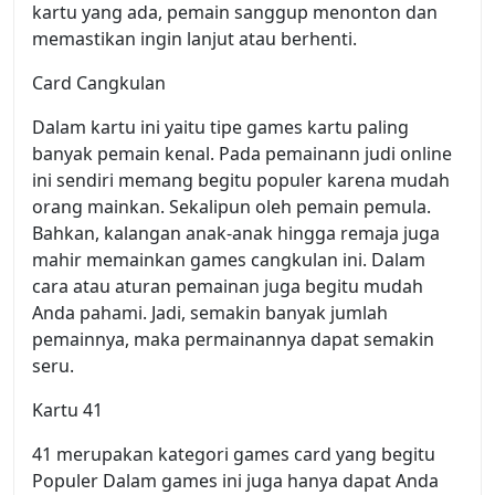
kartu yang ada, pemain sanggup menonton dan
memastikan ingin lanjut atau berhenti.
Card Cangkulan
Dalam kartu ini yaitu tipe games kartu paling
banyak pemain kenal. Pada pemainann judi online
ini sendiri memang begitu populer karena mudah
orang mainkan. Sekalipun oleh pemain pemula.
Bahkan, kalangan anak-anak hingga remaja juga
mahir memainkan games cangkulan ini. Dalam
cara atau aturan pemainan juga begitu mudah
Anda pahami. Jadi, semakin banyak jumlah
pemainnya, maka permainannya dapat semakin
seru.
Kartu 41
41 merupakan kategori games card yang begitu
Populer Dalam games ini juga hanya dapat Anda