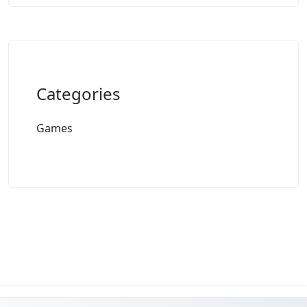
Categories
Games