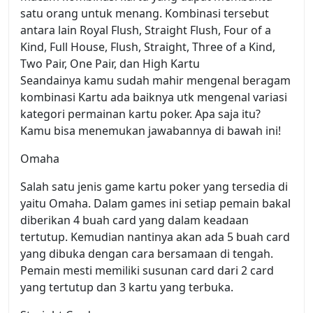
satu orang untuk menang. Kombinasi tersebut
antara lain Royal Flush, Straight Flush, Four of a
Kind, Full House, Flush, Straight, Three of a Kind,
Two Pair, One Pair, dan High Kartu
Seandainya kamu sudah mahir mengenal beragam
kombinasi Kartu ada baiknya utk mengenal variasi
kategori permainan kartu poker. Apa saja itu?
Kamu bisa menemukan jawabannya di bawah ini!
Omaha
Salah satu jenis game kartu poker yang tersedia di
yaitu Omaha. Dalam games ini setiap pemain bakal
diberikan 4 buah card yang dalam keadaan
tertutup. Kemudian nantinya akan ada 5 buah card
yang dibuka dengan cara bersamaan di tengah.
Pemain mesti memiliki susunan card dari 2 card
yang tertutup dan 3 kartu yang terbuka.