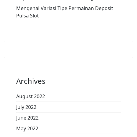
Mengenal Variasi Tipe Permainan Deposit
Pulsa Slot
Archives
August 2022
July 2022
June 2022
May 2022