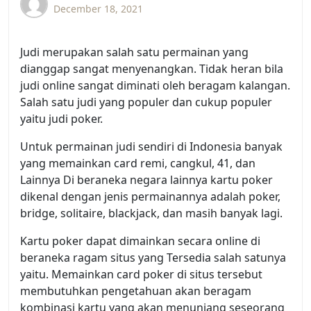
December 18, 2021
Judi merupakan salah satu permainan yang
dianggap sangat menyenangkan. Tidak heran bila
judi online sangat diminati oleh beragam kalangan.
Salah satu judi yang populer dan cukup populer
yaitu judi poker.
Untuk permainan judi sendiri di Indonesia banyak
yang memainkan card remi, cangkul, 41, dan
Lainnya Di beraneka negara lainnya kartu poker
dikenal dengan jenis permainannya adalah poker,
bridge, solitaire, blackjack, dan masih banyak lagi.
Kartu poker dapat dimainkan secara online di
beraneka ragam situs yang Tersedia salah satunya
yaitu. Memainkan card poker di situs tersebut
membutuhkan pengetahuan akan beragam
kombinasi kartu yang akan menunjang seseorang