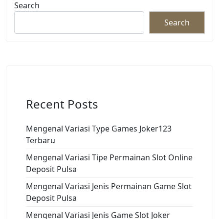
Search
Search
Recent Posts
Mengenal Variasi Type Games Joker123
Terbaru
Mengenal Variasi Tipe Permainan Slot Online
Deposit Pulsa
Mengenal Variasi Jenis Permainan Game Slot
Deposit Pulsa
Mengenal Variasi Jenis Game Slot Joker