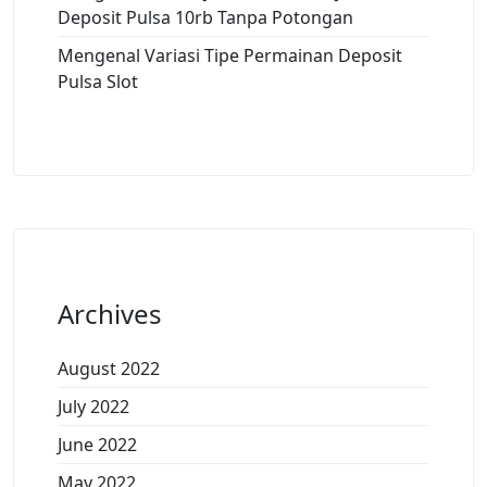
Deposit Pulsa 10rb Tanpa Potongan
Mengenal Variasi Tipe Permainan Deposit
Pulsa Slot
Archives
August 2022
July 2022
June 2022
May 2022