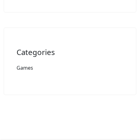
Categories
Games