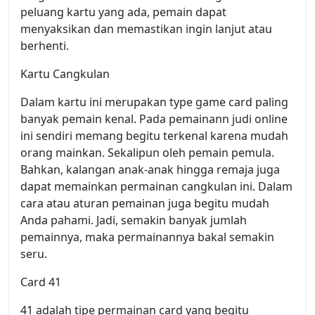
peluang kartu yang ada, pemain dapat
menyaksikan dan memastikan ingin lanjut atau
berhenti.
Kartu Cangkulan
Dalam kartu ini merupakan type game card paling
banyak pemain kenal. Pada pemainann judi online
ini sendiri memang begitu terkenal karena mudah
orang mainkan. Sekalipun oleh pemain pemula.
Bahkan, kalangan anak-anak hingga remaja juga
dapat memainkan permainan cangkulan ini. Dalam
cara atau aturan pemainan juga begitu mudah
Anda pahami. Jadi, semakin banyak jumlah
pemainnya, maka permainannya bakal semakin
seru.
Card 41
41 adalah tipe permainan card yang begitu