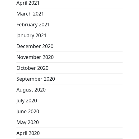
April 2021
March 2021
February 2021
January 2021
December 2020
November 2020
October 2020
September 2020
August 2020
July 2020
June 2020
May 2020
April 2020