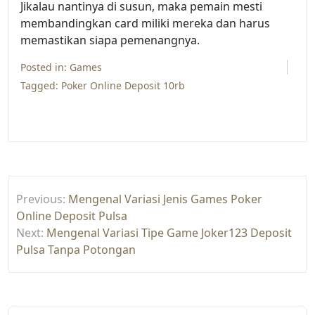
Jikalau nantinya di susun, maka pemain mesti
membandingkan card miliki mereka dan harus
memastikan siapa pemenangnya.
Posted in:
Games
Tagged:
Poker Online Deposit 10rb
Post
Previous:
Mengenal Variasi Jenis Games Poker
navigation
Online Deposit Pulsa
Next:
Mengenal Variasi Tipe Game Joker123 Deposit
Pulsa Tanpa Potongan