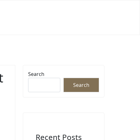
t
Search
Search
Recent Posts