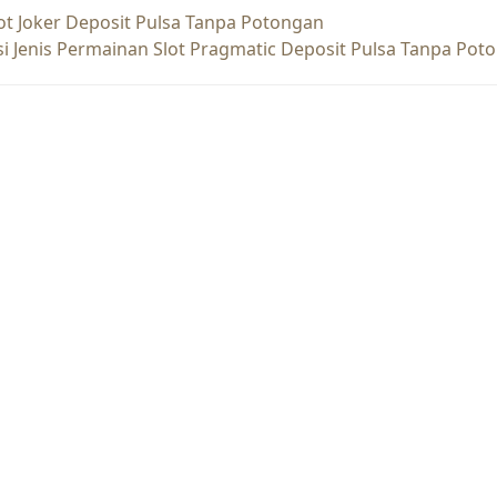
ot Joker Deposit Pulsa Tanpa Potongan
i Jenis Permainan Slot Pragmatic Deposit Pulsa Tanpa Pot