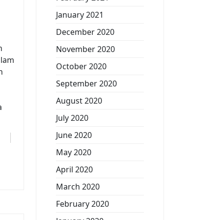
January 2021
December 2020
n
November 2020
alam
October 2020
n
September 2020
August 2020
a
July 2020
June 2020
May 2020
April 2020
March 2020
February 2020