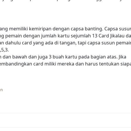
ang memiliki kemiripan dengan capsa banting. Capsa susu
g pemain dengan jumlah kartu sejumlah 13 Card Jikalau d
 dahulu card yang ada di tangan, tapi capsa susun pemai
5,3.
h dan bawah dan juga 3 buah kartu pada bagian atas. Jika
embandingkan card miliki mereka dan harus tentukan siap
an