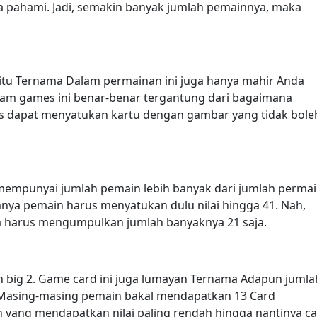
 pahami. Jadi, semakin banyak jumlah pemainnya, maka
itu Ternama Dalam permainan ini juga hanya mahir Anda
am games ini benar-benar tergantung dari bagaimana
 dapat menyatukan kartu dengan gambar yang tidak bole
g mempunyai jumlah pemain lebih banyak dari jumlah perma
nya pemain harus menyatukan dulu nilai hingga 41. Nah,
a harus mengumpulkan jumlah banyaknya 21 saja.
big 2. Game card ini juga lumayan Ternama Adapun jumla
 Masing-masing pemain bakal mendapatkan 13 Card
n yang mendapatkan nilai paling rendah hingga nantinya c