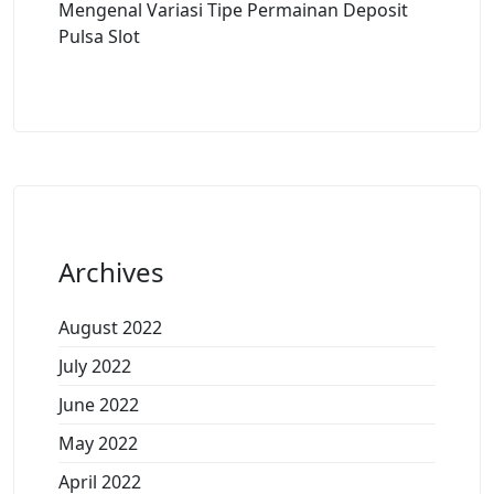
Mengenal Variasi Tipe Permainan Deposit
Pulsa Slot
Archives
August 2022
July 2022
June 2022
May 2022
April 2022