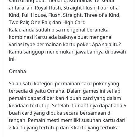
satu orang buat menang. Kombinasi tersebut
antara lain Royal Flush, Straight Flush, Four of a
Kind, Full House, Flush, Straight, Three of a Kind,
Two Pair, One Pair, dan High Card
Kalau anda sudah bisa mengenal beraneka
kombinasi Kartu ada baiknya buat mengenal
variasi type permainan kartu poker. Apa saja itu?
Kamu sanggup menemukan jawabannya di bawah
ini!
Omaha
Salah satu kategori permainan card poker yang
tersedia di yaitu Omaha. Dalam games ini setiap
pemain dapat diberikan 4 buah card yang dalam
keadaan tertutup. Setelah itu nantinya dapat ada 5
buah card yang dibuka secara bersamaan di
tengah. Pemain mesti memiliki susunan kartu dari
2 kartu yang tertutup dan 3 kartu yang terbuka.