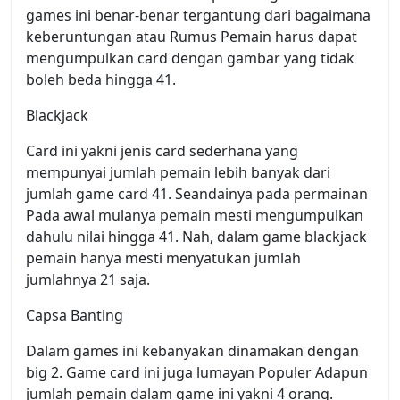
games ini benar-benar tergantung dari bagaimana
keberuntungan atau Rumus Pemain harus dapat
mengumpulkan card dengan gambar yang tidak
boleh beda hingga 41.
Blackjack
Card ini yakni jenis card sederhana yang
mempunyai jumlah pemain lebih banyak dari
jumlah game card 41. Seandainya pada permainan
Pada awal mulanya pemain mesti mengumpulkan
dahulu nilai hingga 41. Nah, dalam game blackjack
pemain hanya mesti menyatukan jumlah
jumlahnya 21 saja.
Capsa Banting
Dalam games ini kebanyakan dinamakan dengan
big 2. Game card ini juga lumayan Populer Adapun
jumlah pemain dalam game ini yakni 4 orang.