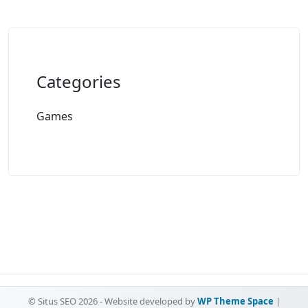
Categories
Games
© Situs SEO 2026 - Website developed by
WP Theme Space
|