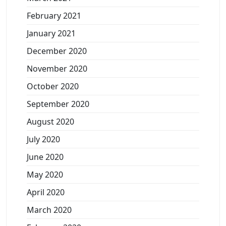
February 2021
January 2021
December 2020
November 2020
October 2020
September 2020
August 2020
July 2020
June 2020
May 2020
April 2020
March 2020