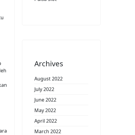
tu
Archives
p
leh
August 2022
kan
July 2022
June 2022
May 2022
April 2022
ara
March 2022