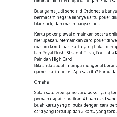
diminati oleh berbagai kalangan. Salah s
Buat game judi sendiri di Indonesia bany
bermacam negara lainnya kartu poker dike
blackjack, dan masih banyak lagi.
Kartu poker piawai dimainkan secara on
merupakan. Memainkan card poker di w
macam kombinasi kartu yang bakal memp
lain Royal Flush, Straight Flush, Four of a 
Pair, dan High Card
Bila anda sudah mampu mengenal beranek
games kartu poker. Apa saja itu? Kamu d
Omaha
Salah satu type game card poker yang te
pemain dapat diberikan 4 buah card yang 
buah kartu yang di buka dengan cara ber
card yang tertutup dan 3 kartu yang terb