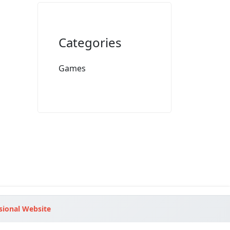
Categories
Games
sional Website