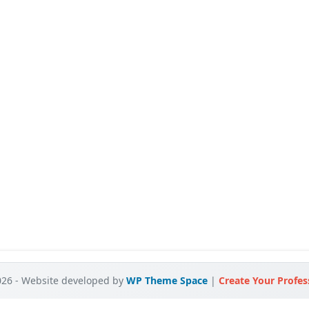
026 - Website developed by
WP Theme Space
|
Create Your Profes