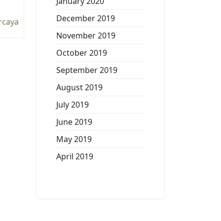
January 2020
December 2019
rcaya
November 2019
October 2019
September 2019
August 2019
July 2019
June 2019
May 2019
April 2019