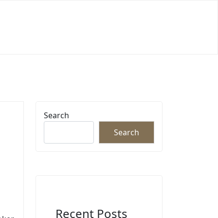
Search
Search
Recent Posts