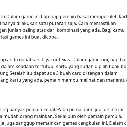
artu Dalam game ini tiap-tiap pemain bakal memperoleh kar
i hanya dilakukan satu putaran saja. Cara memastikan
an junlah paling atas dari kombinasi yang ada. Bagi kamu
iasi games ini buat dicoba.
gup anda dapatkan di yakni Texas. Dalam games ini, tiap-tia
dalam keadaan tertutup. Kartu yang sudah dipilih tidak bo
ng Setelah itu dapat ada 3 buah card di tengah dalam
ang kartu yang ada, pemain mampu melihat dan menentu
aling banyak pemain kenal. Pada pemainann judi online ini
ena mudah orang mainkan. Sekalipun oleh pemain pemula.
ja juga sanggup memainkan games cangkulan ini. Dalam c