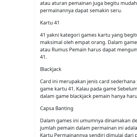
atau aturan pemainan juga begitu mudah
permainannya dapat semakin seru.
Kartu 41
41 yakni kategori games kartu yang beg
maksimal oleh empat orang. Dalam game 
atau Rumus Pemain harus dapat mengump
41.
Blackjack
Card ini merupakan jenis card sederhana
game kartu 41. Kalau pada game Sebelum
dalam game blackjack pemain hanya har
Capsa Banting
Dalam games ini umumnya dinamakan den
jumlah pemain dalam permainan ini adal
Kartu Permainannya sendiri dimulai dari 