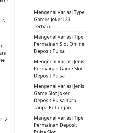
ker.
Mengenal Variasi Type
Games Joker123
re,
Terbaru
Mengenal Variasi Tipe
Permainan Slot Online
am
Deposit Pulsa
ara
One
Mengenal Variasi Jenis
Permainan Game Slot
Deposit Pulsa
Mengenal Variasi Jenis
Game Slot Joker
Deposit Pulsa 10rb
Tanpa Potongan
Mengenal Variasi Tipe
ri 2
Permainan Deposit
Pulsa Slot