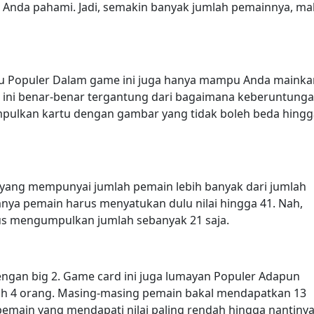
 Anda pahami. Jadi, semakin banyak jumlah pemainnya, ma
itu Populer Dalam game ini juga hanya mampu Anda mainka
ini benar-benar tergantung dari bagaimana keberuntung
ulkan kartu dengan gambar yang tidak boleh beda hingg
 yang mempunyai jumlah pemain lebih banyak dari jumlah
nya pemain harus menyatukan dulu nilai hingga 41. Nah,
us mengumpulkan jumlah sebanyak 21 saja.
gan big 2. Game card ini juga lumayan Populer Adapun
ah 4 orang. Masing-masing pemain bakal mendapatkan 13
pemain yang mendapati nilai paling rendah hingga nantiny