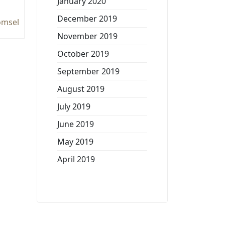
January 2020
December 2019
omsel
November 2019
October 2019
September 2019
August 2019
July 2019
June 2019
May 2019
April 2019