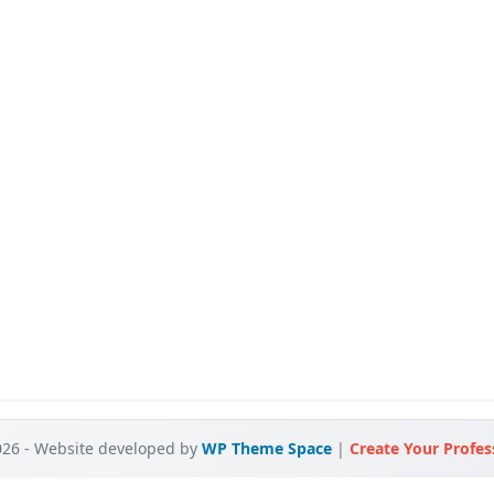
026 - Website developed by
WP Theme Space
|
Create Your Profes