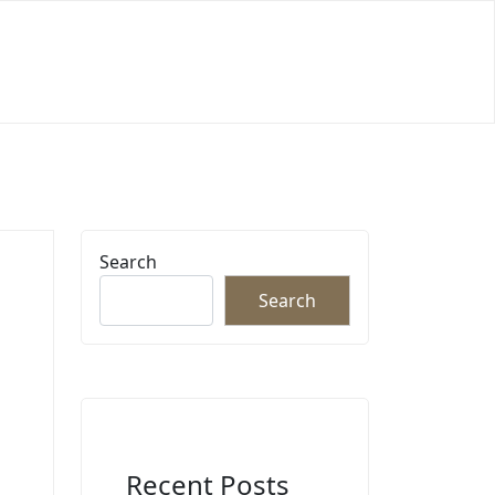
Search
Search
Recent Posts