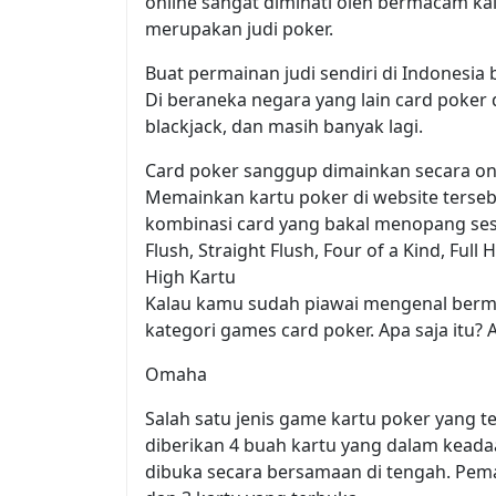
online sangat diminati oleh bermacam ka
merupakan judi poker.
Buat permainan judi sendiri di Indonesia
Di beraneka negara yang lain card poker d
blackjack, dan masih banyak lagi.
Card poker sanggup dimainkan secara onl
Memainkan kartu poker di website ters
kombinasi card yang bakal menopang ses
Flush, Straight Flush, Four of a Kind, Full 
High Kartu
Kalau kamu sudah piawai mengenal berma
kategori games card poker. Apa saja itu
Omaha
Salah satu jenis game kartu poker yang t
diberikan 4 buah kartu yang dalam keada
dibuka secara bersamaan di tengah. Pemai