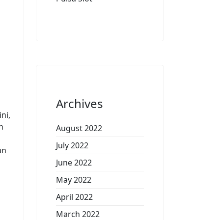
Archives
ni,
h
August 2022
July 2022
an
June 2022
May 2022
April 2022
March 2022