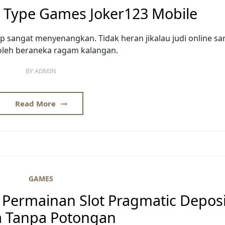
i Type Games Joker123 Mobile
p sangat menyenangkan. Tidak heran jikalau judi online sa
 oleh beraneka ragam kalangan.
BY
ADMIN
Read More
GAMES
 Permainan Slot Pragmatic Deposi
a Tanpa Potongan