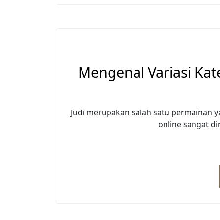
Mengenal Variasi Kat
Judi merupakan salah satu permainan y
online sangat d