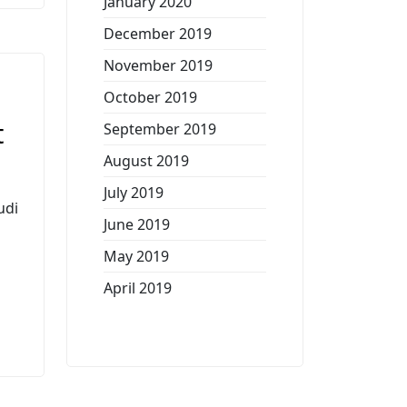
January 2020
December 2019
November 2019
October 2019
t
September 2019
August 2019
July 2019
udi
June 2019
May 2019
April 2019