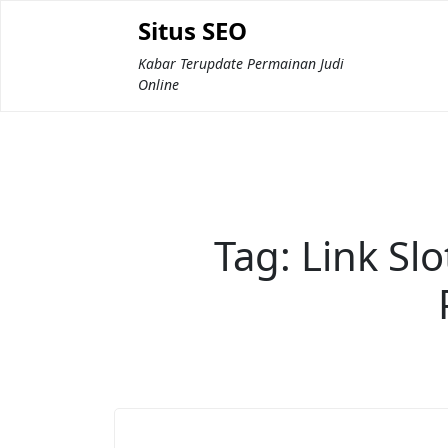
Skip
Situs SEO
to
content
Kabar Terupdate Permainan Judi
Online
Tag:
Link Sl