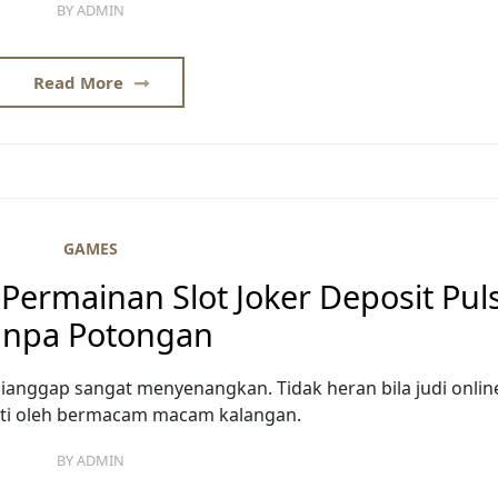
BY
ADMIN
Read More
GAMES
 Permainan Slot Joker Deposit Pul
anpa Potongan
dianggap sangat menyenangkan. Tidak heran bila judi onlin
ati oleh bermacam macam kalangan.
BY
ADMIN