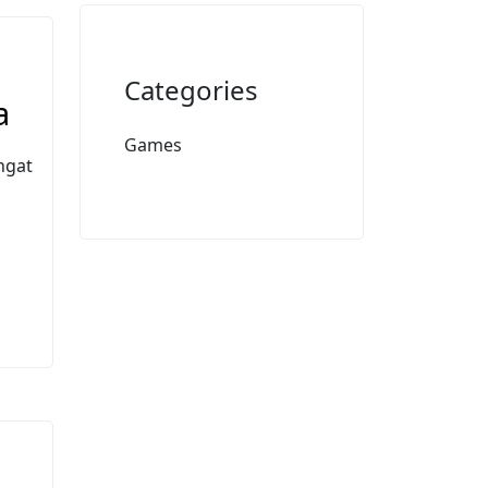
Categories
a
Games
ngat