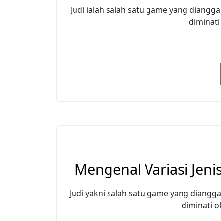
Judi ialah salah satu game yang diangg
diminati
Mengenal Variasi Jeni
Judi yakni salah satu game yang diangg
diminati 