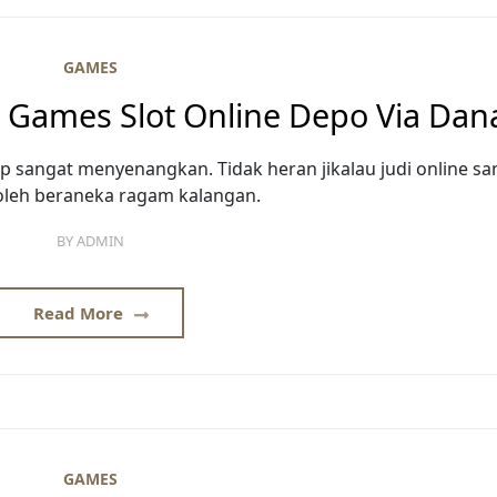
GAMES
e Games Slot Online Depo Via Dan
p sangat menyenangkan. Tidak heran jikalau judi online sa
 oleh beraneka ragam kalangan.
BY
ADMIN
Read More
GAMES