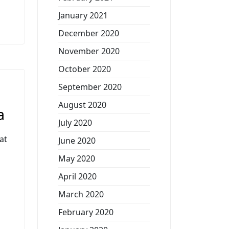
January 2021
December 2020
November 2020
October 2020
September 2020
August 2020
a
July 2020
at
June 2020
May 2020
April 2020
March 2020
February 2020