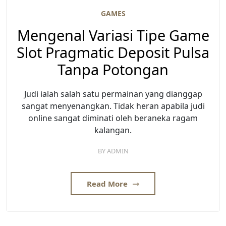
GAMES
Mengenal Variasi Tipe Game
Slot Pragmatic Deposit Pulsa
Tanpa Potongan
Judi ialah salah satu permainan yang dianggap
sangat menyenangkan. Tidak heran apabila judi
online sangat diminati oleh beraneka ragam
kalangan.
BY
ADMIN
Read More