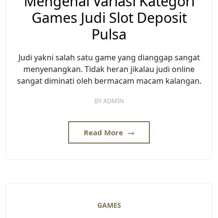
Mengenal Variasi Kategori
Games Judi Slot Deposit
Pulsa
Judi yakni salah satu game yang dianggap sangat
menyenangkan. Tidak heran jikalau judi online
sangat diminati oleh bermacam macam kalangan.
BY
ADMIN
Read More
GAMES